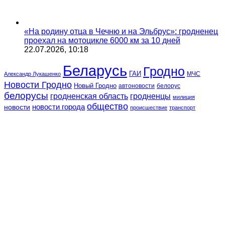
«На родину отца в Чечню и на Эльбрус»: гродненец
проехал на мотоцикле 6000 км за 10 дней
22.07.2026, 10:18
Беларусь
Гродно
ГАИ
МЧС
Александр Лукашенко
Новости Гродно
Новый Гродно
автоновости
белорус
белорусы
гродненская область
гродненцы
милиция
общество
новости
новости города
происшествие
транспорт