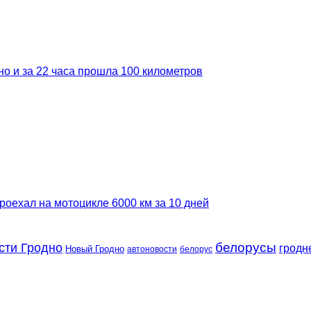
но и за 22 часа прошла 100 километров
роехал на мотоцикле 6000 км за 10 дней
сти Гродно
белорусы
гродн
Новый Гродно
автоновости
белорус