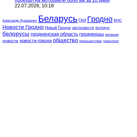
проехал на мотоцикле 6000 км за 10 дней
22.07.2026, 10:18
Беларусь
Гродно
ГАИ
МЧС
Александр Лукашенко
Новости Гродно
Новый Гродно
автоновости
белорус
белорусы
гродненская область
гродненцы
милиция
общество
новости
новости города
происшествие
транспорт