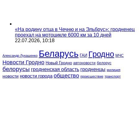
«На родину отца в Чечню и на Эльбрус»: гродненец
проехал на мотоцикле 6000 км за 10 дней
22.07.2026, 10:18
Беларусь
Гродно
ГАИ
МЧС
Александр Лукашенко
Новости Гродно
Новый Гродно
автоновости
белорус
белорусы
гродненская область
гродненцы
милиция
общество
новости
новости города
происшествие
транспорт