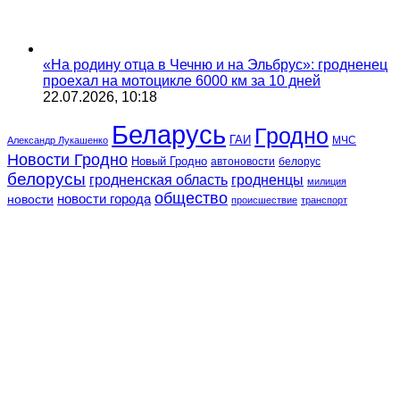
«На родину отца в Чечню и на Эльбрус»: гродненец
проехал на мотоцикле 6000 км за 10 дней
22.07.2026, 10:18
Беларусь
Гродно
ГАИ
МЧС
Александр Лукашенко
Новости Гродно
Новый Гродно
автоновости
белорус
белорусы
гродненская область
гродненцы
милиция
общество
новости
новости города
происшествие
транспорт