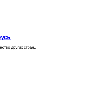
русь
анство других стран.…