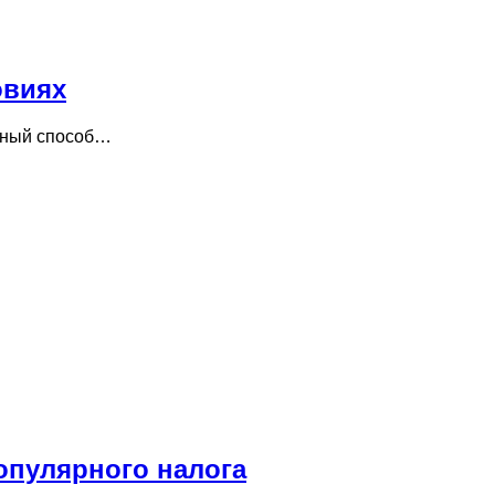
овиях
ярный способ…
опулярного налога