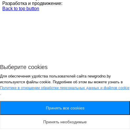
Разработка и продвижение:
Back to top button
Выберите cookies
Для обеспечения удобства пользователей сайта newgrodno.by
Авторизация
используются файлы cookie. Подробнее об этом вы можете узнать в
*
Политике в отношении обработки персональных данных и файлов cookie
.
*
Запомнить
Вход
Потеряли пароль ?
Принять все cookies
Авторизация
Генерация пароля
Принять необходимые
Получить новый пароль