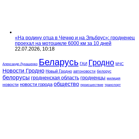
«На родину отца в Чечню и на Эльбрус»: гродненец
проехал на мотоцикле 6000 км за 10 дней
22.07.2026, 10:18
Беларусь
Гродно
ГАИ
МЧС
Александр Лукашенко
Новости Гродно
Новый Гродно
автоновости
белорус
белорусы
гродненская область
гродненцы
милиция
общество
новости
новости города
происшествие
транспорт