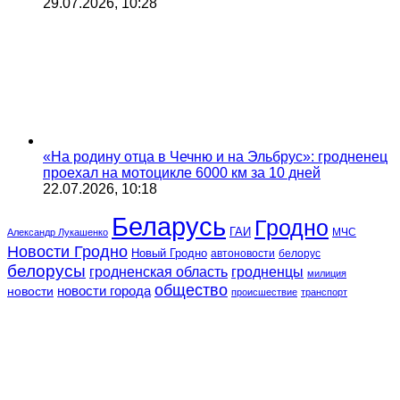
29.07.2026, 10:28
«На родину отца в Чечню и на Эльбрус»: гродненец
проехал на мотоцикле 6000 км за 10 дней
22.07.2026, 10:18
Беларусь
Гродно
ГАИ
МЧС
Александр Лукашенко
Новости Гродно
Новый Гродно
автоновости
белорус
белорусы
гродненская область
гродненцы
милиция
общество
новости
новости города
происшествие
транспорт