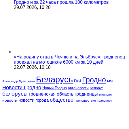
Гродно и за 22 часа прошла 100 километров
29.07.2026, 10:28
«На родину отца в Чечню и на Эльбрус»: гродненец
проехал на мотоцикле 6000 км за 10 дней
22.07.2026, 10:18
Беларусь
Гродно
ГАИ
МЧС
Александр Лукашенко
Новости Гродно
Новый Гродно
автоновости
белорус
белорусы
гродненская область
гродненцы
милиция
общество
новости
новости города
происшествие
транспорт