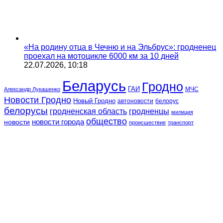
«На родину отца в Чечню и на Эльбрус»: гродненец
проехал на мотоцикле 6000 км за 10 дней
22.07.2026, 10:18
Беларусь
Гродно
ГАИ
МЧС
Александр Лукашенко
Новости Гродно
Новый Гродно
автоновости
белорус
белорусы
гродненская область
гродненцы
милиция
общество
новости
новости города
происшествие
транспорт