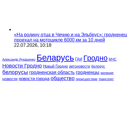
«На родину отца в Чечню и на Эльбрус»: гродненец
проехал на мотоцикле 6000 км за 10 дней
22.07.2026, 10:18
Беларусь
Гродно
ГАИ
МЧС
Александр Лукашенко
Новости Гродно
Новый Гродно
автоновости
белорус
белорусы
гродненская область
гродненцы
милиция
общество
новости
новости города
происшествие
транспорт