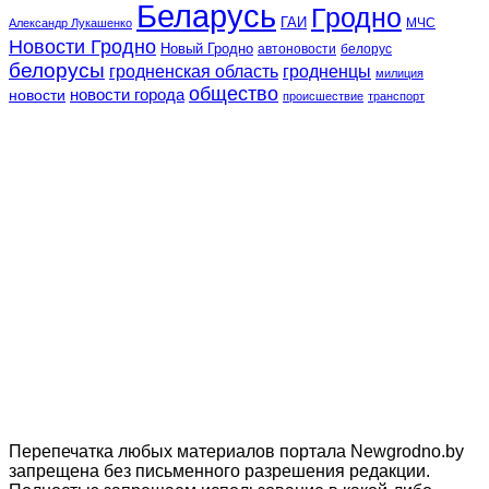
Беларусь
Гродно
ГАИ
МЧС
Александр Лукашенко
Новости Гродно
Новый Гродно
автоновости
белорус
белорусы
гродненская область
гродненцы
милиция
общество
новости
новости города
происшествие
транспорт
Перепечатка любых материалов портала Newgrodno.by
запрещена без письменного разрешения редакции.