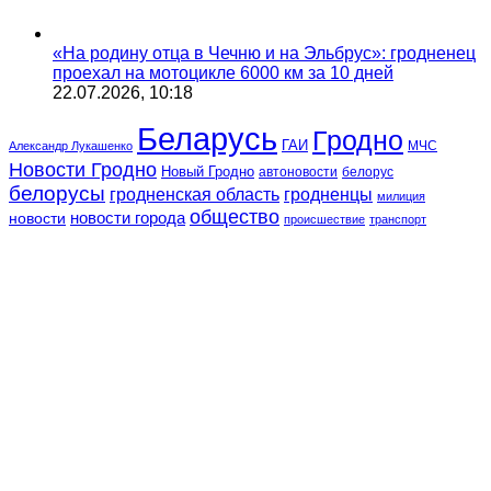
«На родину отца в Чечню и на Эльбрус»: гродненец
проехал на мотоцикле 6000 км за 10 дней
22.07.2026, 10:18
Беларусь
Гродно
ГАИ
МЧС
Александр Лукашенко
Новости Гродно
Новый Гродно
автоновости
белорус
белорусы
гродненская область
гродненцы
милиция
общество
новости
новости города
происшествие
транспорт