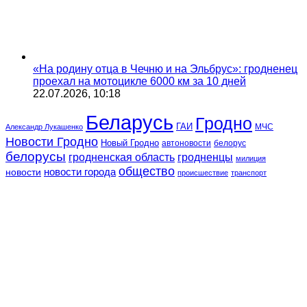
«На родину отца в Чечню и на Эльбрус»: гродненец
проехал на мотоцикле 6000 км за 10 дней
22.07.2026, 10:18
Беларусь
Гродно
ГАИ
МЧС
Александр Лукашенко
Новости Гродно
Новый Гродно
автоновости
белорус
белорусы
гродненская область
гродненцы
милиция
общество
новости
новости города
происшествие
транспорт