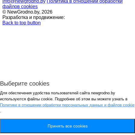
info@newgrodno.by
Политика в отношении обработки
файлов cookies
© NewGrodno.by, 2026
Разработка и продвижение:
Back to top button
Выберите cookies
Для обеспечения удобства пользователей сайта newgrodno.by
Авторизация
используются файлы cookie. Подробнее об этом вы можете узнать в
*
Политике в отношении обработки персональных данных и файлов cookie
.
*
Запомнить
Вход
Потеряли пароль ?
Принять все cookies
Авторизация
Генерация пароля