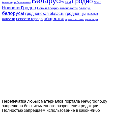
Беларусь
Гродно
ГАИ
МЧС
Александр Лукашенко
Новости Гродно
Новый Гродно
автоновости
белорус
белорусы
гродненская область
гродненцы
милиция
общество
новости
новости города
происшествие
транспорт
Перепечатка любых материалов портала Newgrodno.by
запрещена без письменного разрешения редакции.
Полностью запрещаем использование в какой-либо