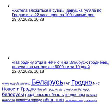
«Хотела вложиться в сутки»: девушка гуляла по
Гродно и за 22 часа прошла 100 километров
29.07.2026, 10:28
«На родину отца в Чечню и на Эльбрус»: гродненец
проехал на мотоцикле 6000 км за 10 дней
22.07.2026, 10:18
Беларусь
Гродно
ГАИ
МЧС
Александр Лукашенко
Новости Гродно
Новый Гродно
автоновости
белорус
белорусы
гродненская область
гродненцы
милиция
общество
новости
новости города
происшествие
транспорт