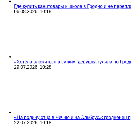
Где купить канцтовары к школе в Гродно и не переп
06.08.2026, 10:18
«Хотела вложиться в сутки»: девушка гуляла по Грод
29.07.2026, 10:28
«На родину отца в Чечню и на Эльбрус»: гродненец п
22.07.2026, 10:18