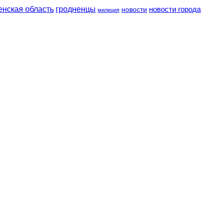
енская область
гродненцы
новости
новости города
милиция