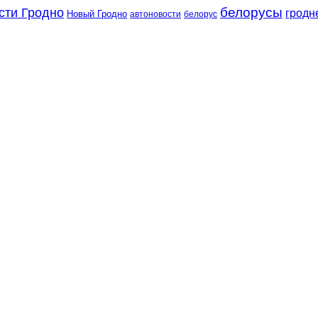
сти Гродно
белорусы
гродн
Новый Гродно
автоновости
белорус