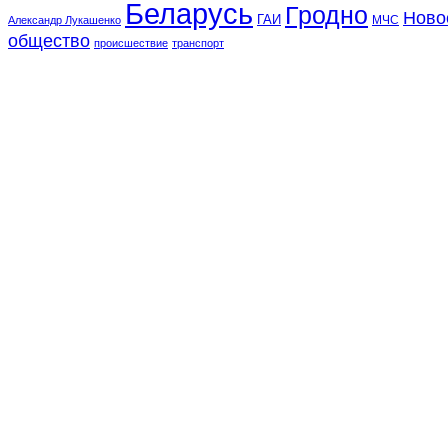
Беларусь
Гродно
Ново
ГАИ
МЧС
Александр Лукашенко
общество
происшествие
транспорт