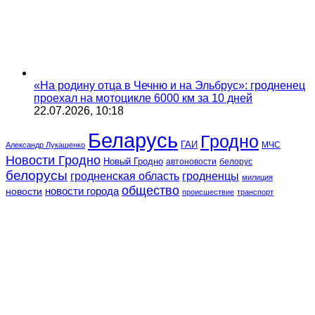
«На родину отца в Чечню и на Эльбрус»: гродненец
проехал на мотоцикле 6000 км за 10 дней
22.07.2026, 10:18
Беларусь
Гродно
ГАИ
МЧС
Александр Лукашенко
Новости Гродно
Новый Гродно
автоновости
белорус
белорусы
гродненская область
гродненцы
милиция
общество
новости
новости города
происшествие
транспорт