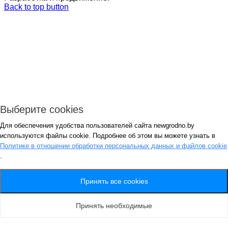
Back to top button
Выберите cookies
Для обеспечения удобства пользователей сайта newgrodno.by
Авторизация
используются файлы cookie. Подробнее об этом вы можете узнать в
*
Политике в отношении обработки персональных данных и файлов cookie
.
*
Запомнить
Вход
Потеряли пароль ?
Принять все cookies
Авторизация
Генерация пароля
Принять необходимые
Получить новый пароль