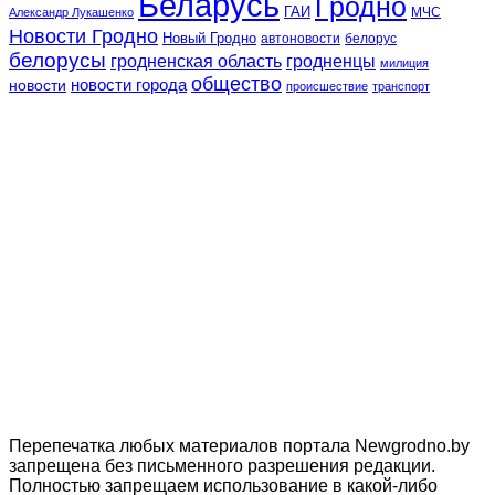
Беларусь
Гродно
ГАИ
МЧС
Александр Лукашенко
Новости Гродно
Новый Гродно
автоновости
белорус
белорусы
гродненская область
гродненцы
милиция
общество
новости
новости города
происшествие
транспорт
Перепечатка любых материалов портала Newgrodno.by
запрещена без письменного разрешения редакции.
Полностью запрещаем использование в какой-либо