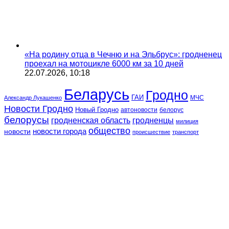
«На родину отца в Чечню и на Эльбрус»: гродненец
проехал на мотоцикле 6000 км за 10 дней
22.07.2026, 10:18
Беларусь
Гродно
ГАИ
МЧС
Александр Лукашенко
Новости Гродно
Новый Гродно
автоновости
белорус
белорусы
гродненская область
гродненцы
милиция
общество
новости
новости города
происшествие
транспорт