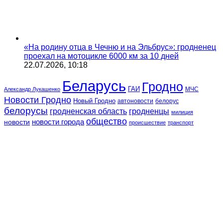
«На родину отца в Чечню и на Эльбрус»: гродненец
проехал на мотоцикле 6000 км за 10 дней
22.07.2026, 10:18
Беларусь
Гродно
ГАИ
МЧС
Александр Лукашенко
Новости Гродно
Новый Гродно
автоновости
белорус
белорусы
гродненская область
гродненцы
милиция
общество
новости
новости города
происшествие
транспорт