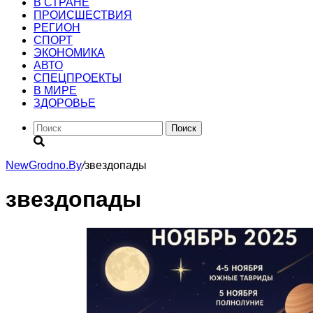
В СТРАНЕ
ПРОИСШЕСТВИЯ
РЕГИОН
CПОРТ
ЭКОНОМИКА
АВТО
СПЕЦПРОЕКТЫ
В МИРЕ
ЗДОРОВЬЕ
Поиск
NewGrodno.By
/
звездопады
звездопады