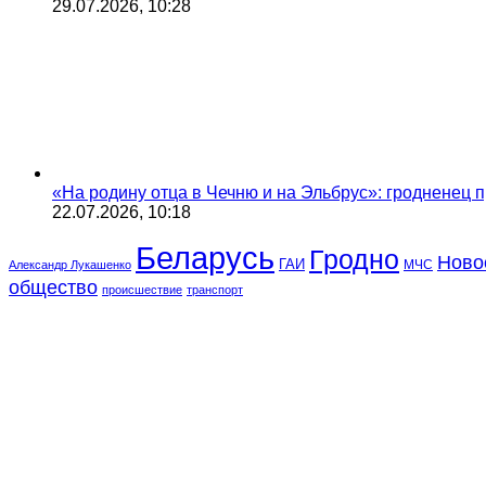
29.07.2026, 10:28
«На родину отца в Чечню и на Эльбрус»: гродненец п
22.07.2026, 10:18
Беларусь
Гродно
Ново
ГАИ
МЧС
Александр Лукашенко
общество
происшествие
транспорт