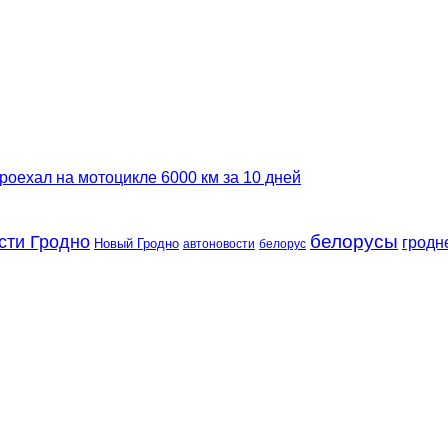
роехал на мотоцикле 6000 км за 10 дней
сти Гродно
белорусы
гродн
Новый Гродно
автоновости
белорус