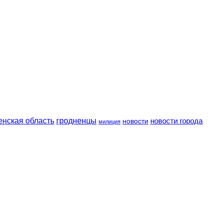
енская область
гродненцы
новости
новости города
милиция