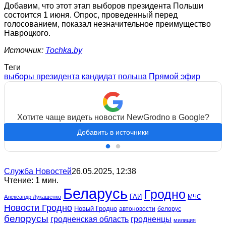
Добавим, что этот этап выборов президента Польши
состоится 1 июня. Опрос, проведенный перед
голосованием, показал незначительное преимущество
Навроцкого.
Источник:
Tochka.by
Теги
выборы президента
кандидат
польша
Прямой эфир
Хотите чаще видеть новости NewGrodno в Google?
Добавить в источники
Служба Новостей
26.05.2025, 12:38
Чтение: 1 мин.
Беларусь
Гродно
ГАИ
МЧС
Александр Лукашенко
Новости Гродно
Новый Гродно
автоновости
белорус
белорусы
гродненская область
гродненцы
милиция