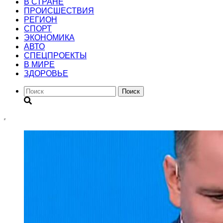
В СТРАНЕ
ПРОИСШЕСТВИЯ
РЕГИОН
CПОРТ
ЭКОНОМИКА
АВТО
СПЕЦПРОЕКТЫ
В МИРЕ
ЗДОРОВЬЕ
Поиск