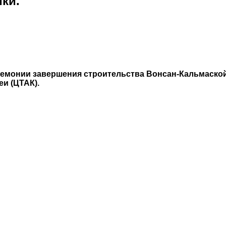
ки.
ремонии завершения строительства Вонсан-Кальмаско
и (ЦТАК).