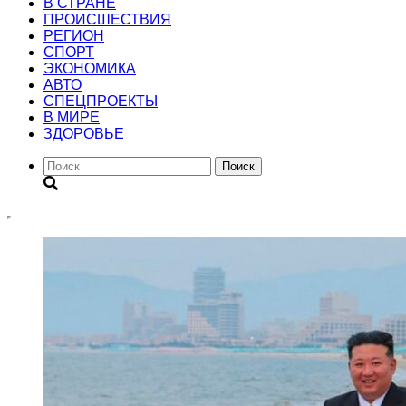
В СТРАНЕ
ПРОИСШЕСТВИЯ
РЕГИОН
CПОРТ
ЭКОНОМИКА
АВТО
СПЕЦПРОЕКТЫ
В МИРЕ
ЗДОРОВЬЕ
Поиск