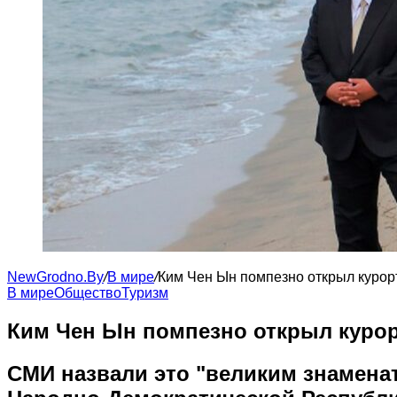
NewGrodno.By
/
В мире
/
Ким Чен Ын помпезно открыл курорт
В мире
Общество
Туризм
Ким Чен Ын помпезно открыл курор
СМИ назвали это "великим знамена