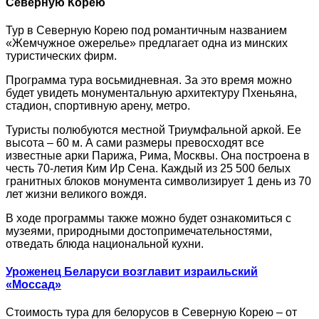
Северную Корею
Тур в Северную Корею под романтичным названием
«Жемчужное ожерелье» предлагает одна из минских
туристических фирм.
Программа тура восьмидневная. За это время можно
будет увидеть монументальную архитектуру Пхеньяна,
стадион, спортивную арену, метро.
Туристы полюбуются местной Триумфальной аркой. Ее
высота – 60 м. А сами размеры превосходят все
известные арки Парижа, Рима, Москвы. Она построена в
честь 70-летия Ким Ир Сена. Каждый из 25 500 белых
гранитных блоков монумента символизирует 1 день из 70
лет жизни великого вождя.
В ходе программы также можно будет ознакомиться с
музеями, природными достопримечательностями,
отведать блюда национальной кухни.
Уроженец Беларуси возглавит израильский
«Моссад»
Стоимость тура для белорусов в Северную Корею – от