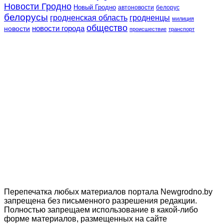
Новости Гродно
Новый Гродно
автоновости
белорус
белорусы
гродненская область
гродненцы
милиция
общество
новости
новости города
происшествие
транспорт
Перепечатка любых материалов портала Newgrodno.by
запрещена без письменного разрешения редакции.
Полностью запрещаем использование в какой-либо
форме материалов, размещенных на сайте