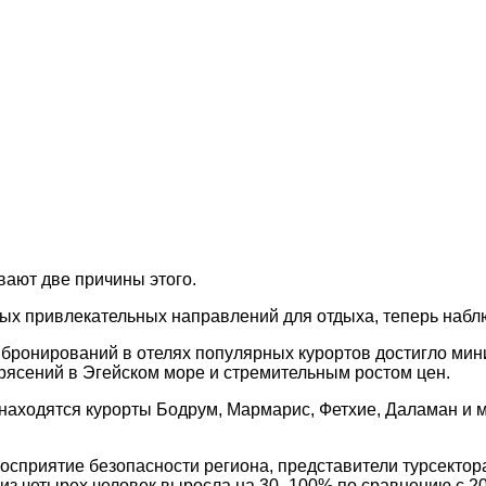
вают две причины этого.
мых привлекательных направлений для отдыха, теперь набл
 бронирований в отелях популярных курортов достигло мин
рясений в Эгейском море и стремительным ростом цен.
де находятся курорты Бодрум, Мармарис, Фетхие, Даламан и
сприятие безопасности региона, представители турсектора
из четырех человек выросла на 30–100% по сравнению с 20