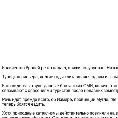
Количество броней резко падает, пляжи полупустые. Назы
Турецкая ривьера, долгие годы считавшаяся одним из са
Как свидетельствуют данные британских СМИ, количество
связывают с опасениями туристов после недавних землет
Речь идет, прежде всего, об Измире, провинции Мугле, г
теперь боятся ездить.
Хотя природные катаклизмы действительно повлияли на во
экономические факторы. Стоимость турпакетов для семьи 