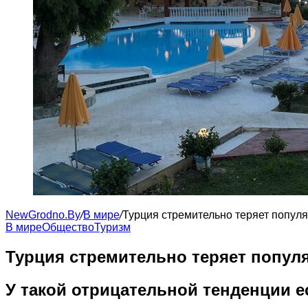
NewGrodno.By
/
В мире
/
Турция стремительно теряет попул
В мире
Общество
Туризм
Турция стремительно теряет попул
У такой отрицательной тенденции е