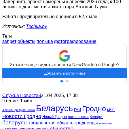
Завершить проект намерены к апрелю 2026 года, к 100-
летию со дня смерти архитектора Антонио Гауди.
Работы предварительно оценили в €2,7 млн.
Источник:
Tochka.by
Теги
запрет
объекты
польша
фотографирование
Хотите чаще видеть новости NewGrodno в Google?
Добавить в источники
Служба Новостей
21.04.2025, 17:38
Чтение: 1 мин.
Беларусь
Гродно
ГАИ
МЧС
Александр Лукашенко
Новости Гродно
Новый Гродно
автоновости
белорус
белорусы
гродненская область
гродненцы
милиция
общество
новости
новости города