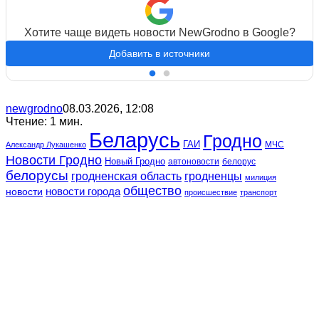
Хотите чаще видеть новости NewGrodno в Google?
Добавить в источники
newgrodno
08.03.2026, 12:08
Чтение: 1 мин.
Беларусь
Гродно
ГАИ
МЧС
Александр Лукашенко
Новости Гродно
Новый Гродно
автоновости
белорус
белорусы
гродненская область
гродненцы
милиция
общество
новости
новости города
происшествие
транспорт