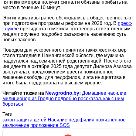
пяти километров получат сигнал и обязаны прибыть на
место в течение 10 минут.
Эти инициативы ранее обсуждались с общественностью
при подготовке программы реформ на 2026 год. В
пресс-
службе
президента отметили, что теперь ответственным
лицам поручено подробно разъяснить населению суть
новых законов.
Поводом для ускоренного принятия таких жестких мер
стала трагедия в Наманганской области, где мужчина
надругался над семилетней родственницей. После этого
инцидента в октябре 2025 года депутат Дилноза Азизова
выступила с предложением ввести пожизненное
лишение свободы для педофилов, и эта инициатива в
итоге была поддержана на высшем уровне.
Читайте также на
Newgrodno.by
:
Домашнее насилие:
милиционер из Гродно подробно рассказал, как с ним
бороться
Теги
закон
защита детей
Насилие
педофилия
пожизненное
заключение
приложение SOS