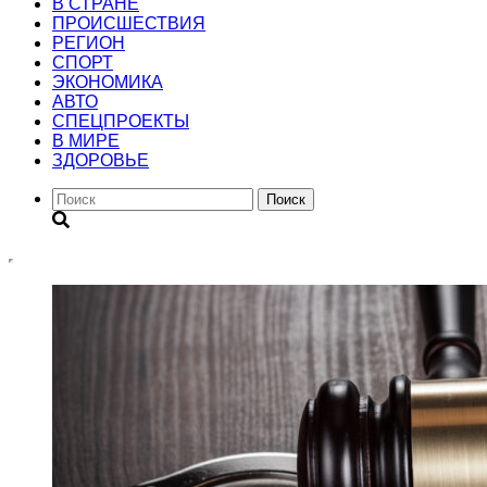
В СТРАНЕ
ПРОИСШЕСТВИЯ
РЕГИОН
CПОРТ
ЭКОНОМИКА
АВТО
СПЕЦПРОЕКТЫ
В МИРЕ
ЗДОРОВЬЕ
Поиск