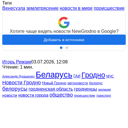
Теги
Венесуэла
землетрясение
новости в мире
происшествие
Хотите чаще видеть новости NewGrodno в Google?
Добавить в источники
Игорь Ремзик
03.07.2026, 12:08
Чтение: 1 мин.
Беларусь
Гродно
ГАИ
МЧС
Александр Лукашенко
Новости Гродно
Новый Гродно
автоновости
белорус
белорусы
гродненская область
гродненцы
милиция
общество
новости
новости города
происшествие
транспорт