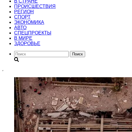
В СТРАНЕ
ПРОИСШЕСТВИЯ
РЕГИОН
CПОРТ
ЭКОНОМИКА
АВТО
СПЕЦПРОЕКТЫ
В МИРЕ
ЗДОРОВЬЕ
Поиск