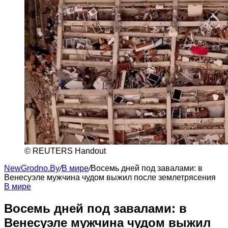
© REUTERS Handout
NewGrodno.By
/
В мире
/
Восемь дней под завалами: в
Венесуэле мужчина чудом выжил после землетрясения
В мире
Восемь дней под завалами: в
Венесуэле мужчина чудом выжил