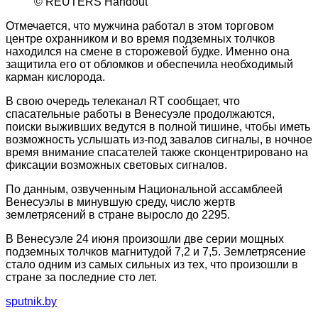
© REUTERS Handout
Отмечается, что мужчина работал в этом торговом
центре охранником и во время подземных толчков
находился на смене в сторожевой будке. Именно она
защитила его от обломков и обеспечила необходимый
карман кислорода.
В свою очередь телеканал RT сообщает, что
спасательные работы в Венесуэле продолжаются,
поиски выживших ведутся в полной тишине, чтобы иметь
возможность услышать из-под завалов сигналы, в ночное
время внимание спасателей также сконцентрировано на
фиксации возможных световых сигналов.
По данным, озвученным Национальной ассамблеей
Венесуэлы в минувшую среду, число жертв
землетрясений в стране выросло до 2295.
В Венесуэле 24 июня произошли две серии мощных
подземных толчков магнитудой 7,2 и 7,5. Землетрясение
стало одним из самых сильных из тех, что произошли в
стране за последние сто лет.
sputnik.by