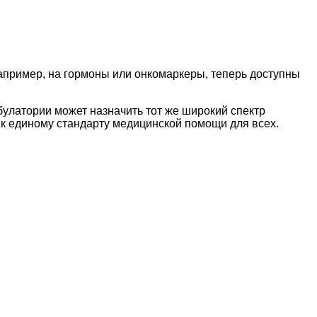
апример, на гормоны или онкомаркеры, теперь доступны
булатории может назначить тот же широкий спектр
г к единому стандарту медицинской помощи для всех.
наете новость? Пишите в наш Telegram-bot.