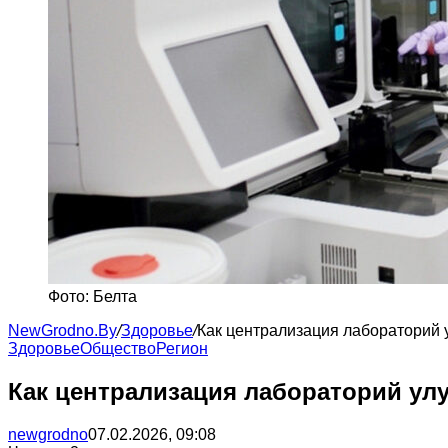
Фото: Белта
NewGrodno.By
/
Здоровье
/
Как централизация лабораторий 
Здоровье
Общество
Регион
Как централизация лабораторий ул
newgrodno
07.02.2026, 09:08