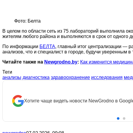
Фото: Белта
В целом по области сеть из 75 лабораторий выполнила о
жителям любого района и выполняются в срок от одного до
По информации
БЕЛТА
, главный итог централизации — р
анализов, что и специалист в городе, будучи уверенным в
Читайте также на
Newgrodno.by
:
Как изменится медицин
Теги
анализы
диагностика
здравоохранение
исследования
мед
Хотите чаще видеть новости NewGrodno в Googl