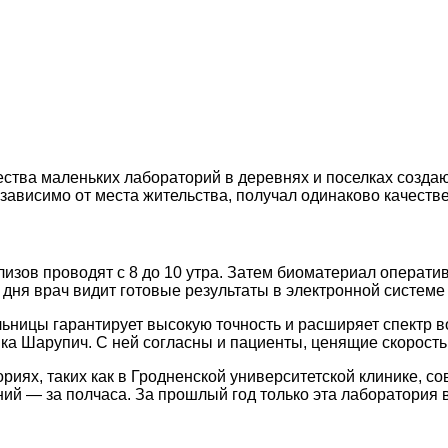
ества маленьких лабораторий в деревнях и поселках созд
ависимо от места жительства, получал одинаково качестве
изов проводят с 8 до 10 утра. Затем биоматериал операти
дня врач видит готовые результаты в электронной системе 
ницы гарантирует высокую точность и расширяет спектр в
ка Шарупич. С ней согласны и пациенты, ценящие скорость
риях, таких как в Гродненской университетской клинике, 
ний — за полчаса. За прошлый год только эта лаборатория 