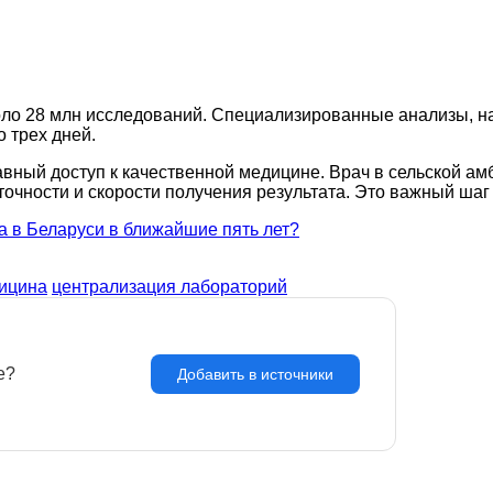
коло 28 млн исследований. Специализированные анализы, н
 трех дней.
авный доступ к качественной медицине. Врач в сельской ам
 точности и скорости получения результата. Это важный ша
а в Беларуси в ближайшие пять лет?
ицина
централизация лабораторий
e?
З
Добавить в источники