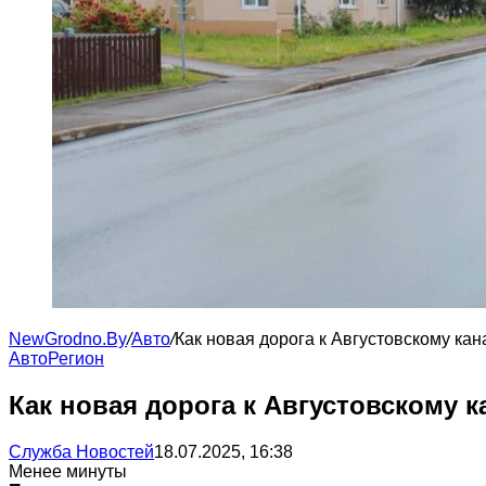
NewGrodno.By
/
Авто
/
Как новая дорога к Августовскому ка
Авто
Регион
Как новая дорога к Августовскому 
Служба Новостей
18.07.2025, 16:38
Менее минуты