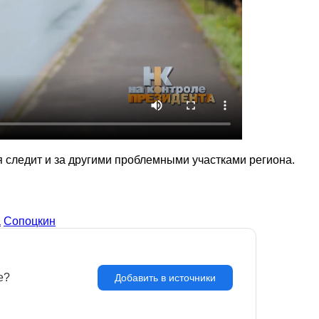
я следит и за другими проблемными участками региона.
а
Сопоцкин
e?
З
Добавить в источники