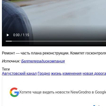
Ремонт — часть плана реконструкции. Комитет госконтрол
Источник:
Белтелерадиокомпания
Теги
Августовский канал
Гродно
жизнь
изменения
новая дорог
Хотите чаще видеть новости NewGrodno в Googl