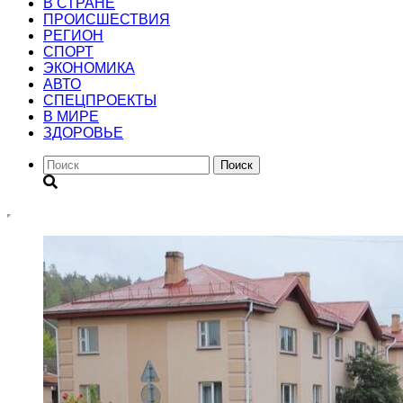
В СТРАНЕ
ПРОИСШЕСТВИЯ
РЕГИОН
CПОРТ
ЭКОНОМИКА
АВТО
СПЕЦПРОЕКТЫ
В МИРЕ
ЗДОРОВЬЕ
Поиск