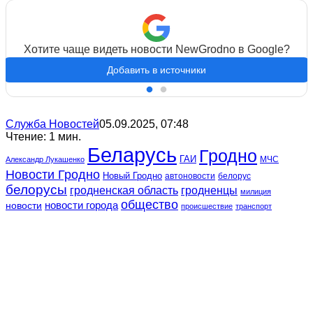
Хотите чаще видеть новости NewGrodno в Google?
Добавить в источники
Служба Новостей
05.09.2025, 07:48
Чтение: 1 мин.
Беларусь
Гродно
ГАИ
МЧС
Александр Лукашенко
Новости Гродно
Новый Гродно
автоновости
белорус
белорусы
гродненская область
гродненцы
милиция
общество
новости
новости города
происшествие
транспорт