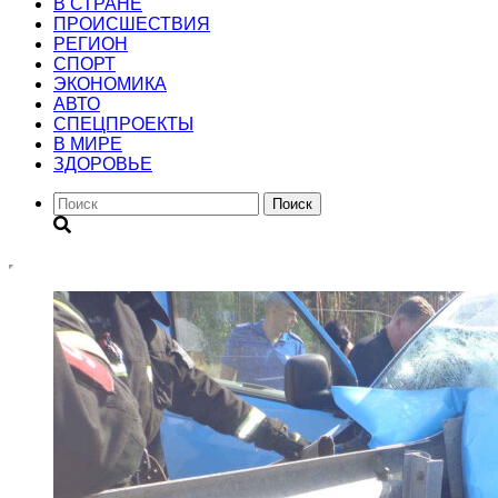
В СТРАНЕ
ПРОИСШЕСТВИЯ
РЕГИОН
CПОРТ
ЭКОНОМИКА
АВТО
СПЕЦПРОЕКТЫ
В МИРЕ
ЗДОРОВЬЕ
Поиск