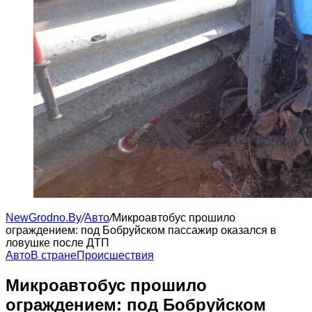
NewGrodno.By
/
Авто
/
Микроавтобус прошило
ограждением: под Бобруйском пассажир оказался в
ловушке после ДТП
Авто
В стране
Происшествия
Микроавтобус прошило
ограждением: под Бобруйском