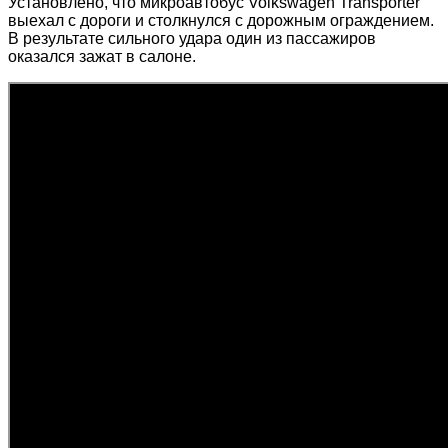
Установлено, что микроавтобус Volkswagen Transporter
выехал с дороги и столкнулся с дорожным ограждением.
В результате сильного удара один из пассажиров
оказался зажат в салоне.