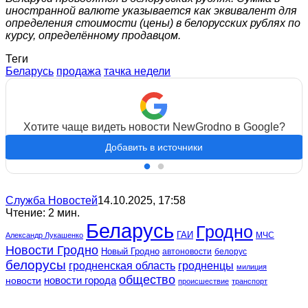
иностранной валюте указывается как эквивалент для
определения стоимости (цены) в белорусских рублях по
курсу, определённому продавцом.
Теги
Беларусь
продажа
тачка недели
Хотите чаще видеть новости NewGrodno в Google?
Добавить в источники
Служба Новостей
14.10.2025, 17:58
Чтение: 2 мин.
Беларусь
Гродно
ГАИ
МЧС
Александр Лукашенко
Новости Гродно
Новый Гродно
автоновости
белорус
белорусы
гродненская область
гродненцы
милиция
общество
новости
новости города
происшествие
транспорт