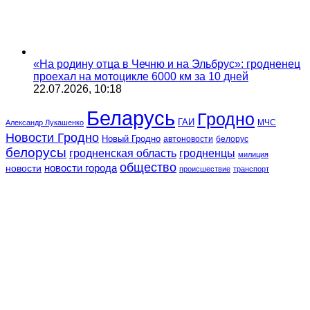
«На родину отца в Чечню и на Эльбрус»: гродненец
проехал на мотоцикле 6000 км за 10 дней
22.07.2026, 10:18
Беларусь
Гродно
ГАИ
МЧС
Александр Лукашенко
Новости Гродно
Новый Гродно
автоновости
белорус
белорусы
гродненская область
гродненцы
милиция
общество
новости
новости города
происшествие
транспорт