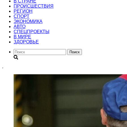
В СТРАНЕ
ПРОИСШЕСТВИЯ
РЕГИОН
CПОРТ
ЭКОНОМИКА
АВТО
СПЕЦПРОЕКТЫ
В МИРЕ
ЗДОРОВЬЕ
Поиск