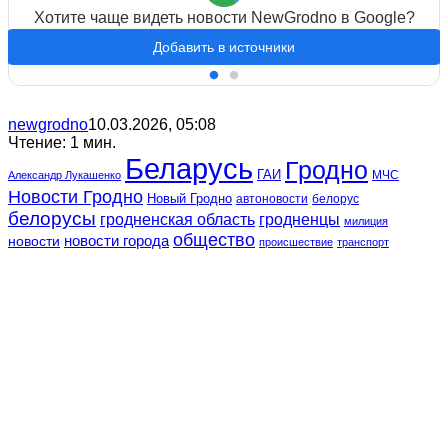
Хотите чаще видеть новости NewGrodno в Google?
Добавить в источники
newgrodno
10.03.2026, 05:08
Чтение: 1 мин.
Беларусь
Гродно
ГАИ
МЧС
Александр Лукашенко
Новости Гродно
Новый Гродно
автоновости
белорус
белорусы
гродненская область
гродненцы
милиция
общество
новости
новости города
происшествие
транспорт