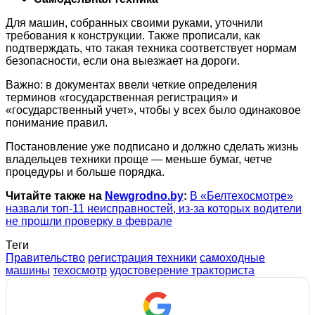
Для машин, собранных своими руками, уточнили
требования к конструкции. Также прописали, как
подтверждать, что такая техника соответствует нормам
безопасности, если она выезжает на дороги.
Важно: в документах ввели четкие определения
терминов «государственная регистрация» и
«государственный учет», чтобы у всех было одинаковое
понимание правил.
Постановление уже подписано и должно сделать жизнь
владельцев техники проще — меньше бумаг, четче
процедуры и больше порядка.
Читайте также на
Newgrodno.by
:
В «Белтехосмотре»
назвали топ-11 неисправностей, из-за которых водители
не прошли проверку в феврале
Теги
Правительство
регистрация техники
самоходные
машины
техосмотр
удостоверение тракториста