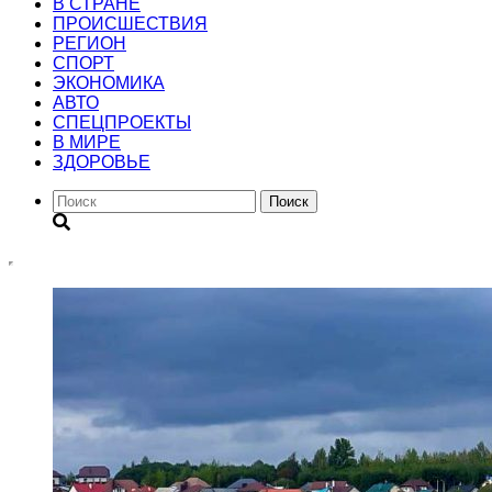
В СТРАНЕ
ПРОИСШЕСТВИЯ
РЕГИОН
CПОРТ
ЭКОНОМИКА
АВТО
СПЕЦПРОЕКТЫ
В МИРЕ
ЗДОРОВЬЕ
Поиск