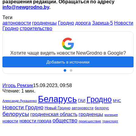
разрешения редакции. Обращаться по адресу
info@newgrodno.by
.
Теги
автоновости
гродненцы
Гродно
дорога
Зарица-5
Новости
Гродно
строительство
Хотите чаще видеть новости NewGrodno в Google?
Добавить в источники
Игорь Ремзик
15.09.2023, 09:58
Чтение: 1 мин.
Беларусь
Гродно
ГАИ
МЧС
Александр Лукашенко
Новости Гродно
Новый Гродно
автоновости
белорус
белорусы
гродненская область
гродненцы
милиция
общество
новости
новости города
происшествие
транспорт