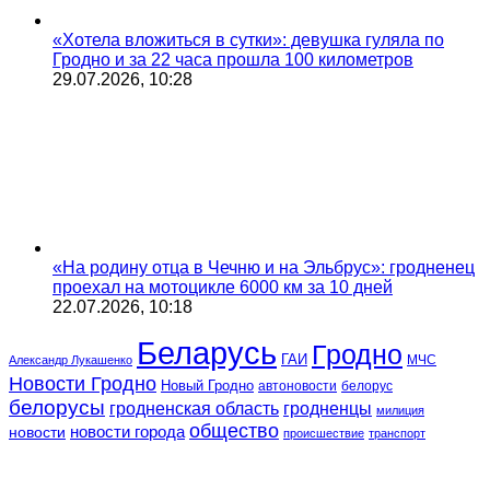
«Хотела вложиться в сутки»: девушка гуляла по
Гродно и за 22 часа прошла 100 километров
29.07.2026, 10:28
«На родину отца в Чечню и на Эльбрус»: гродненец
проехал на мотоцикле 6000 км за 10 дней
22.07.2026, 10:18
Беларусь
Гродно
ГАИ
МЧС
Александр Лукашенко
Новости Гродно
Новый Гродно
автоновости
белорус
белорусы
гродненская область
гродненцы
милиция
общество
новости
новости города
происшествие
транспорт