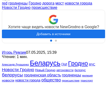
red
гродненцы
Гродно
дорога
мост
новости города
Новости Гродно
происшествие
Хотите чаще видеть новости NewGrodno в Google?
Добавить в источники
Игорь Ремзик
07.05.2025, 15:39
Чтение: 1 мин.
Беларусь
Гродно
ГАИ
МЧС
Александр Лукашенко
Новости Гродно
Новый Гродно
автоновости
белорус
белорусы
гродненская область
гродненцы
милиция
общество
новости
новости города
происшествие
транспорт