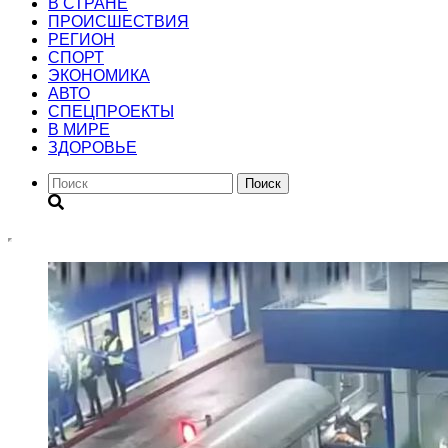
В СТРАНЕ
ПРОИСШЕСТВИЯ
РЕГИОН
CПОРТ
ЭКОНОМИКА
АВТО
СПЕЦПРОЕКТЫ
В МИРЕ
ЗДОРОВЬЕ
Поиск