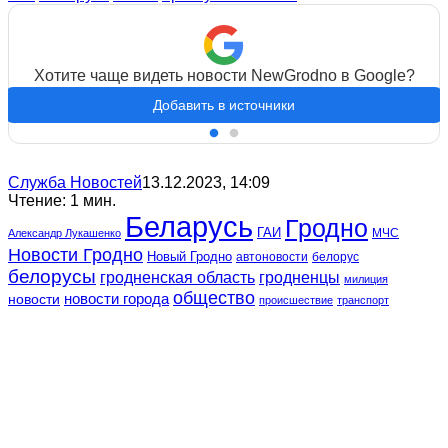
Хотите чаще видеть новости NewGrodno в Google?
Добавить в источники
Служба Новостей
13.12.2023, 14:09
Чтение: 1 мин.
Беларусь
Гродно
ГАИ
МЧС
Александр Лукашенко
Новости Гродно
Новый Гродно
автоновости
белорус
белорусы
гродненская область
гродненцы
милиция
общество
новости
новости города
происшествие
транспорт