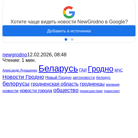
Хотите чаще видеть новости NewGrodno в Google?
Добавить в источники
newgrodno
12.02.2026, 08:48
Чтение: 1 мин.
Беларусь
Гродно
ГАИ
МЧС
Александр Лукашенко
Новости Гродно
Новый Гродно
автоновости
белорус
белорусы
гродненская область
гродненцы
милиция
общество
новости
новости города
происшествие
транспорт