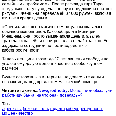
семейными проблемами. После расклада карт Таро
«ведунья» сразу «увидела» порчу и предложила платные
ритуалы. Женщина перевела ей 37 000 рублей, включая
взятые в кредит деньги.
«Специалистка» по магическим ритуалам оказалась
обычной мошенницей. Как сообщили в Милиции
Минщины, она просто выманивала деньги, а затем
тратила их на себя и проигрывала в онлайн-казино. Ее
задержали сотрудники по противодействию
киберпреступности.
Теперь женщине грозит до 12 лет лишения свободы по
уголовному делу о мошенничестве в особо крупном
размере.
Будьте осторожны в интернете: не доверяйте деньги
незнакомцам под предлогом магической помощи.
Читайте также на
Newgrodno.by
:
Мошенники обманули
работницу банка: на что она «повелась»?
Теги
аферисты
безопасность
гадалка
киберпреступность
мошенничество