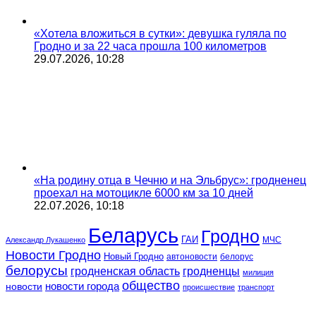
«Хотела вложиться в сутки»: девушка гуляла по
Гродно и за 22 часа прошла 100 километров
29.07.2026, 10:28
«На родину отца в Чечню и на Эльбрус»: гродненец
проехал на мотоцикле 6000 км за 10 дней
22.07.2026, 10:18
Беларусь
Гродно
ГАИ
МЧС
Александр Лукашенко
Новости Гродно
Новый Гродно
автоновости
белорус
белорусы
гродненская область
гродненцы
милиция
общество
новости
новости города
происшествие
транспорт