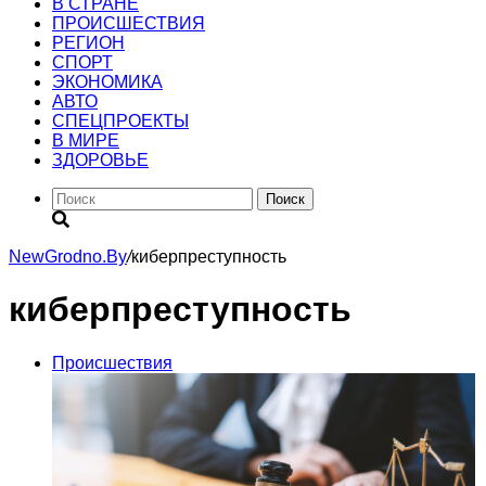
В СТРАНЕ
ПРОИСШЕСТВИЯ
РЕГИОН
CПОРТ
ЭКОНОМИКА
АВТО
СПЕЦПРОЕКТЫ
В МИРЕ
ЗДОРОВЬЕ
Поиск
NewGrodno.By
/
киберпреступность
киберпреступность
Происшествия