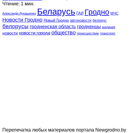
Чтение: 1 мин.
Беларусь
Гродно
ГАИ
МЧС
Александр Лукашенко
Новости Гродно
Новый Гродно
автоновости
белорус
белорусы
гродненская область
гродненцы
милиция
общество
новости
новости города
происшествие
транспорт
Перепечатка любых материалов портала Newgrodno.by