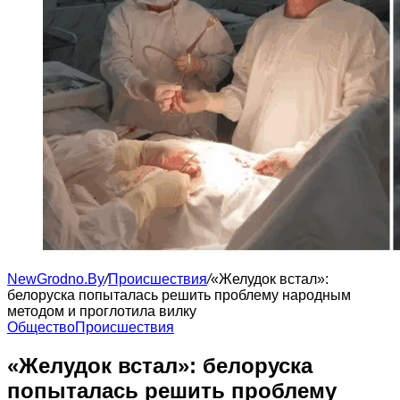
NewGrodno.By
/
Происшествия
/
«Желудок встал»:
белоруска попыталась решить проблему народным
методом и проглотила вилку
Общество
Происшествия
«Желудок встал»: белоруска
попыталась решить проблему