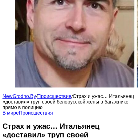
NewGrodno.By
/
Происшествия
/
Страх и ужас… Итальянец
«доставил» труп своей белорусской жены в багажнике
прямо в полицию
В мире
Происшествия
Страх и ужас… Итальянец
«доставил» труп своей