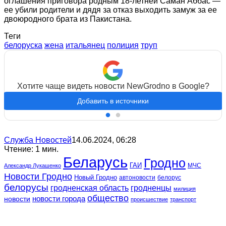
оглашения приговора родным 18-летней Саман Аббас —
ее убили родители и дядя за отказ выходить замуж за ее
двоюродного брата из Пакистана.
Теги
белоруска
жена
итальянец
полиция
труп
Хотите чаще видеть новости NewGrodno в Google?
Добавить в источники
Служба Новостей
14.06.2024, 06:28
Чтение: 1 мин.
Беларусь
Гродно
ГАИ
МЧС
Александр Лукашенко
Новости Гродно
Новый Гродно
автоновости
белорус
белорусы
гродненская область
гродненцы
милиция
общество
новости
новости города
происшествие
транспорт