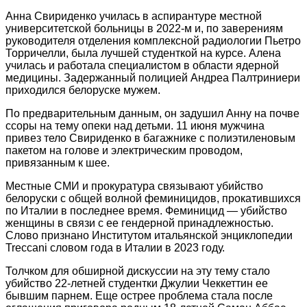
Анна Свириденко училась в аспирантуре местной
университетской больницы в 2022-м и, по заверениям
руководителя отделения комплексной радиологии Пьетро
Торричелли, была лучшей студенткой на курсе. Алена
училась и работала специалистом в области ядерной
медицины. Задержанный полицией Андреа Палтриниери
приходился белоруске мужем.
По предварительным данным, он задушил Анну на почве
ссоры на тему опеки над детьми. 11 июня мужчина
привез тело Свириденко в багажнике с полиэтиленовым
пакетом на голове и электрическим проводом,
привязанным к шее.
Местные СМИ и прокуратура связывают убийство
белоруски с общей волной феминицидов, прокатившихся
по Италии в последнее время. Феминицид — убийство
женщины в связи с ее гендерной принадлежностью.
Слово признано Институтом итальянской энциклопедии
Treccani словом года в Италии в 2023 году.
Толчком для обширной дискуссии на эту тему стало
убийство 22-летней студентки Джулии Чеккеттин ее
бывшим парнем. Еще острее проблема стала после