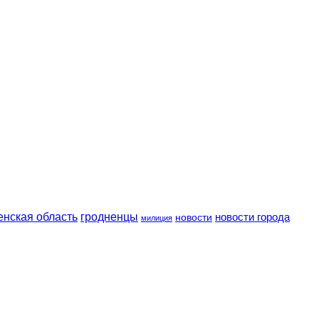
енская область
гродненцы
новости
новости города
милиция