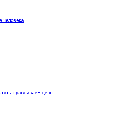
а человека
латить: сравниваем цены