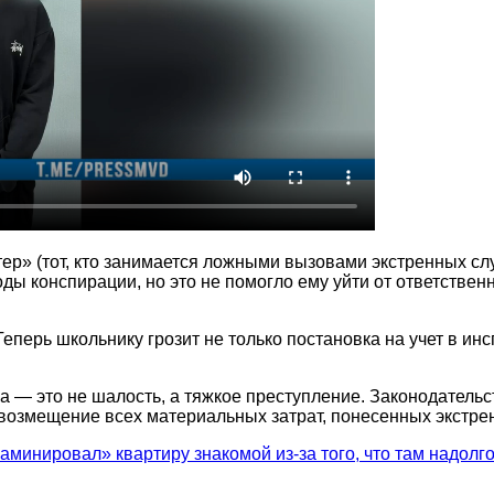
аттер» (тот, кто занимается ложными вызовами экстренных с
оды конспирации, но это не помогло ему уйти от ответстве
еперь школьнику грозит не только постановка на учет в ин
 — это не шалость, а тяжкое преступление. Законодательс
 возмещение всех материальных затрат, понесенных экстр
минировал» квартиру знакомой из-за того, что там надолг