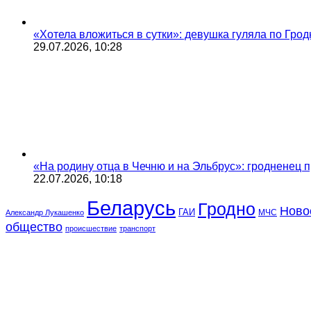
«Хотела вложиться в сутки»: девушка гуляла по Грод
29.07.2026, 10:28
«На родину отца в Чечню и на Эльбрус»: гродненец п
22.07.2026, 10:18
Беларусь
Гродно
Ново
ГАИ
МЧС
Александр Лукашенко
общество
происшествие
транспорт