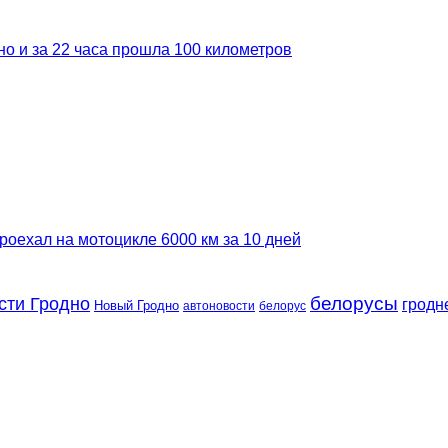
но и за 22 часа прошла 100 километров
роехал на мотоцикле 6000 км за 10 дней
сти Гродно
белорусы
гродн
Новый Гродно
автоновости
белорус