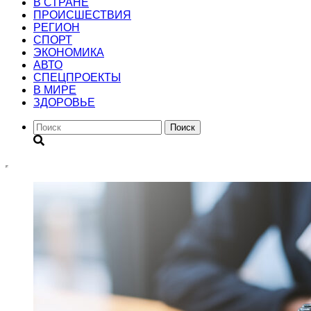
В СТРАНЕ
ПРОИСШЕСТВИЯ
РЕГИОН
CПОРТ
ЭКОНОМИКА
АВТО
СПЕЦПРОЕКТЫ
В МИРЕ
ЗДОРОВЬЕ
Поиск