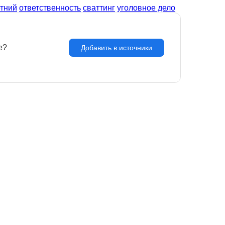
тний
ответственность
сваттинг
уголовное дело
e?
З
Добавить в источники