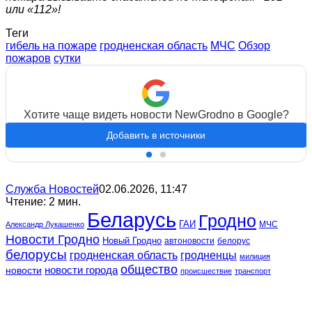
или «112»!
Теги
гибель на пожаре
гродненская область
МЧС
Обзор
пожаров
сутки
Хотите чаще видеть новости NewGrodno в Google?
Добавить в источники
Служба Новостей
02.06.2026, 11:47
Чтение: 2 мин.
Беларусь
Гродно
ГАИ
МЧС
Александр Лукашенко
Новости Гродно
Новый Гродно
автоновости
белорус
белорусы
гродненская область
гродненцы
милиция
общество
новости
новости города
происшествие
транспорт