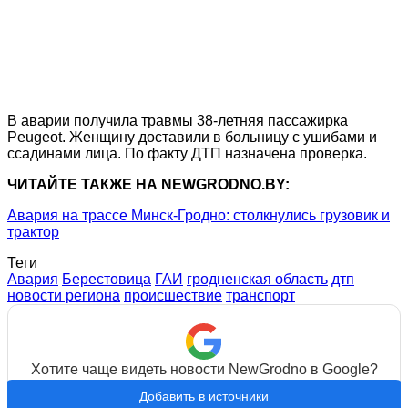
В аварии получила травмы 38-летняя пассажирка
Peugeot. Женщину доставили в больницу с ушибами и
ссадинами лица. По факту ДТП назначена проверка.
ЧИТАЙТЕ ТАКЖЕ НА NEWGRODNO.BY:
Авария на трассе Минск-Гродно: столкнулись грузовик и
трактор
Теги
Авария
Берестовица
ГАИ
гродненская область
дтп
новости региона
происшествие
транспорт
Хотите чаще видеть новости NewGrodno в Google?
Добавить в источники