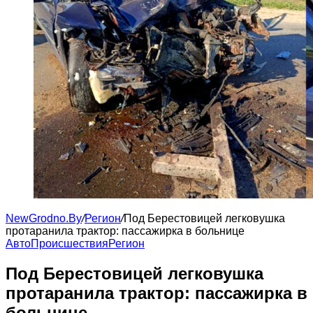
NewGrodno.By
/
Регион
/
Под Берестовицей легковушка
протаранила трактор: пассажирка в больнице
Авто
Происшествия
Регион
Под Берестовицей легковушка
протаранила трактор: пассажирка в
больнице