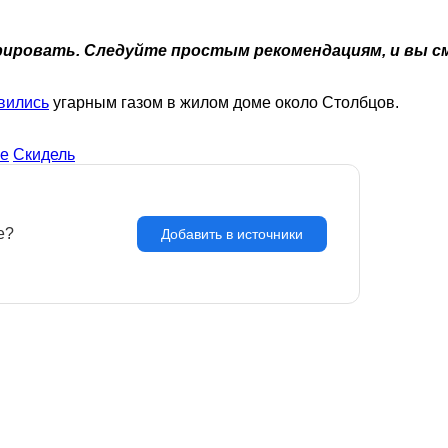
орировать. Следуйте простым рекомендациям, и вы с
авились
угарным газом в жилом доме около Столбцов.
е
Скидель
e?
З
Добавить в источники