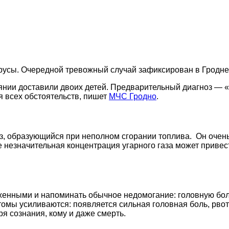
орусы. Очередной тревожный случай зафиксирован в Гродне
оянии доставили двоих детей. Предварительный диагноз —
 всех обстоятельств, пишет
МЧС Гродно
.
газ, образующийся при неполном сгорании топлива. Он очен
 незначительная концентрация угарного газа может привест
нными и напоминать обычное недомогание: головную боль,
омы усиливаются: появляется сильная головная боль, рвот
я сознания, кому и даже смерть.