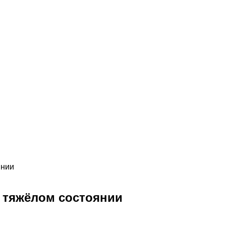
янии
в тяжёлом состоянии