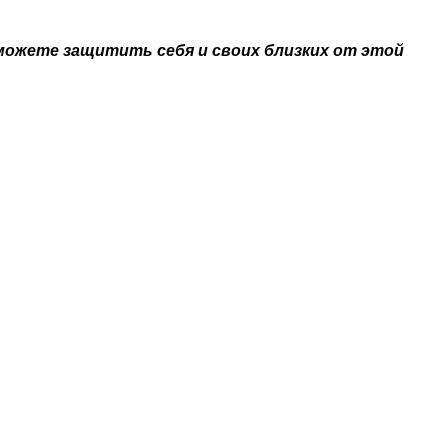
можете защитить себя и своих близких от этой
наете новость? Пишите в наш Telegram-bot.