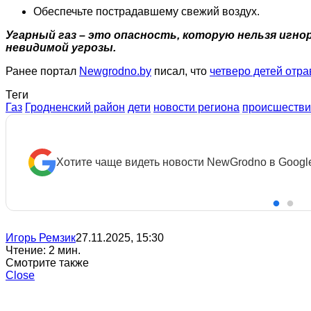
Обеспечьте пострадавшему свежий воздух.
Угарный газ – это опасность, которую нельзя игн
невидимой угрозы.
Ранее портал
Newgrodno.by
писал, что
четверо детей отр
Теги
Газ
Гродненский район
дети
новости региона
происшестви
Хотите чаще видеть новости NewGrodno в Googl
Игорь Ремзик
27.11.2025, 15:30
Чтение: 2 мин.
Смотрите также
Close