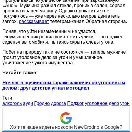
Прогуливаясь по улице, он заметил припаркованную
«Audi». Мужчина разбил стекло, проник в салон, сорвал
провода и завел машину. Однако прокатиться не
получилось — уже через несколько метров двигатель
заглох,
рассказывает
телеграм-канал Обратная сторона.
Поняв, что уйти незамеченным не удастся,
злоумышленник решил уничтожить улики — он поджёг
сиденья автомобиля, пытаясь скрыть следы угона.
Побег на природу так и не состоялся — теперь мужчине
грозит уголовное дело за угон и умышленное
уничтожение чужого имущества.
Читайте также:
Ночлег в щучинском гараже закончился уголовным
делом: друг детства угнал мотоцикл
Теги
алкоголь
ауди
Гродно
дорога
Поджог
уголовное дело
угон
Хотите чаще видеть новости NewGrodno в Google?