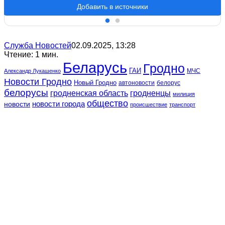
Добавить в источники
Служба Новостей
02.09.2025, 13:28
Чтение: 1 мин.
Беларусь
Гродно
ГАИ
МЧС
Александр Лукашенко
Новости Гродно
Новый Гродно
автоновости
белорус
белорусы
гродненская область
гродненцы
милиция
общество
новости
новости города
происшествие
транспорт