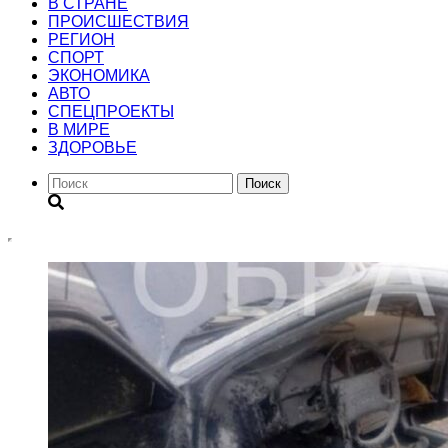
В СТРАНЕ
ПРОИСШЕСТВИЯ
РЕГИОН
CПОРТ
ЭКОНОМИКА
АВТО
СПЕЦПРОЕКТЫ
В МИРЕ
ЗДОРОВЬЕ
Поиск